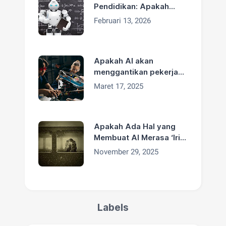
Pendidikan: Apakah
Guru Akan Tergantikan?
Februari 13, 2026
Apakah AI akan
menggantikan pekerjaan
manusia secara luas
Maret 17, 2025
Apakah Ada Hal yang
Membuat AI Merasa ‘Iri’
Terhadap Manusia?
November 29, 2025
Labels