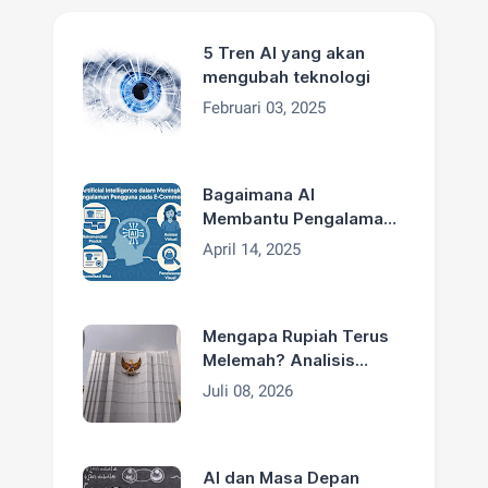
5 Tren AI yang akan
mengubah teknologi
Februari 03, 2025
Bagaimana AI
Membantu Pengalaman
Pengguna di E-
April 14, 2025
Commerce
Mengapa Rupiah Terus
Melemah? Analisis
Penyebab dan Solusinya
Juli 08, 2026
AI dan Masa Depan