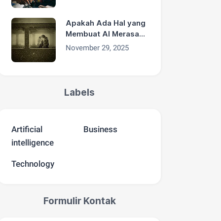
secara luas
Apakah Ada Hal yang
Membuat AI Merasa
‘Iri’ Terhadap
November 29, 2025
Manusia?
Labels
Artificial
Business
intelligence
Technology
Formulir Kontak