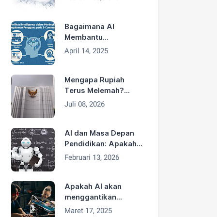
Bagaimana AI
Membantu
Pengalaman
April 14, 2025
Pengguna di E-
Commerce
Mengapa Rupiah
Terus Melemah?
Analisis Penyebab
Juli 08, 2026
dan Solusinya
AI dan Masa Depan
Pendidikan: Apakah
Guru Akan
Februari 13, 2026
Tergantikan?
Apakah AI akan
menggantikan
pekerjaan manusia
Maret 17, 2025