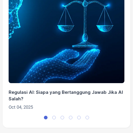
Regulasi AI: Siapa yang Bertanggung Jawab Jika AI
5
Salah?
d
Oct 04, 2025
M