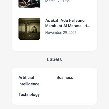
Maret 17, 2025
Apakah Ada Hal yang
Membuat AI Merasa ‘Iri’
Terhadap Manusia?
November 29, 2025
Labels
Artificial
Business
intelligence
Technology