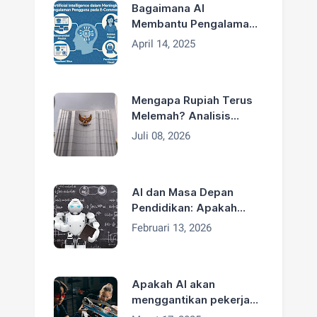
Bagaimana AI
Membantu Pengalaman
Pengguna di E-
April 14, 2025
Commerce
Mengapa Rupiah Terus
Melemah? Analisis
Penyebab dan Solusinya
Juli 08, 2026
AI dan Masa Depan
Pendidikan: Apakah
Guru Akan Tergantikan?
Februari 13, 2026
Apakah AI akan
menggantikan pekerjaan
manusia secara luas